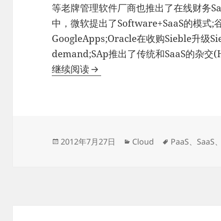
等老牌管理软件厂商也推出了在线财务Sa
中，微软提出了Software+SaaS的模式
GoogleApps;Oracle在收购Sieble升级Si
demand;SAp推出了传统和SaaS的杂交(H
云计算、SaaS和PaaS的含义及
继续阅读
发
分
标
2012年7月27日
Cloud
PaaS
、
SaaS
布
类
签
于