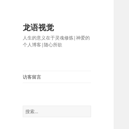
龙语视觉
人生的意义在于灵魂修炼|神爱的
个人博客|随心所欲
访客留言
搜
索：