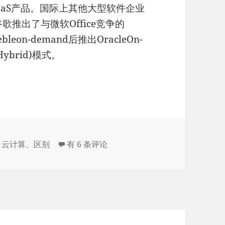
aS产品。国际上其他大型软件企业
;谷歌推出了与微软Office竞争的
ebleon-demand后推出OracleOn-
ybrid)模式。
其特点
云计算、SaaS和PaaS的含义及其特点
、
云计算
、
区别
有 6 条评论