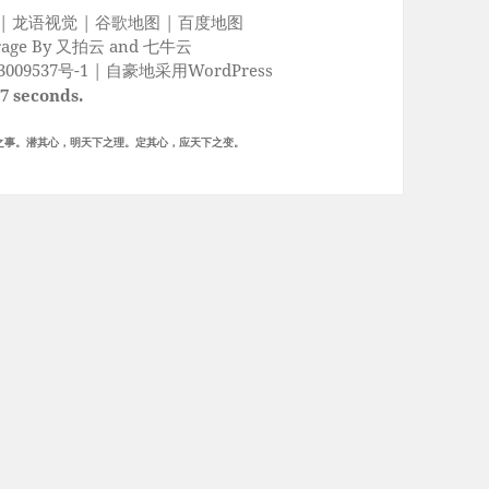
|
龙语视觉
|
谷歌地图
|
百度地图
rage By
又拍云
and
七牛云
009537号-1
|
自豪地采用WordPress
17 seconds.
之事。潜其心，明天下之理。定其心，应天下之变。