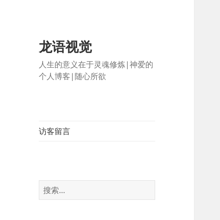
龙语视觉
人生的意义在于灵魂修炼|神爱的
个人博客|随心所欲
访客留言
搜
索：