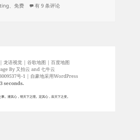
GetFreeHosting – 1GB容量/10GB月流量/免
ting
、
免费
有 9 条评论
|
龙语视觉
|
谷歌地图
|
百度地图
rage By
又拍云
and
七牛云
009537号-1
|
自豪地采用WordPress
03 seconds.
之事。潜其心，明天下之理。定其心，应天下之变。