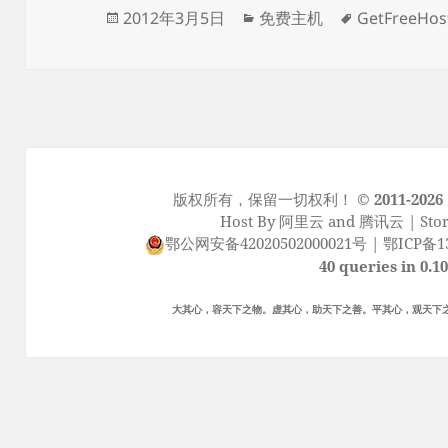
发
分
标
2012年3月5日
免费主机
GetFreeHos
布
类
签
于
版权所有，保留一切权利！
© 2011-2026
Host By
阿里云
and
腾讯云
| Sto
鄂公网安备42020502000021号
|
鄂ICP备13
40 queries in 0.1
大其心，容天下之物。虚其心，助天下之善。平其心，观天下