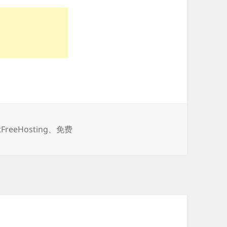
tFreeHosting
、
免费