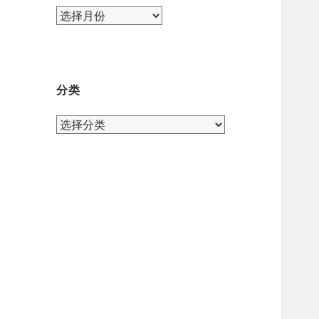
归
档
分类
分
类