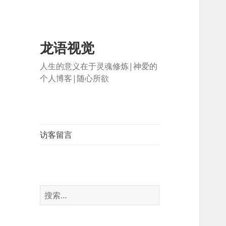
龙语视觉
人生的意义在于灵魂修炼|神爱的
个人博客|随心所欲
访客留言
搜
索：