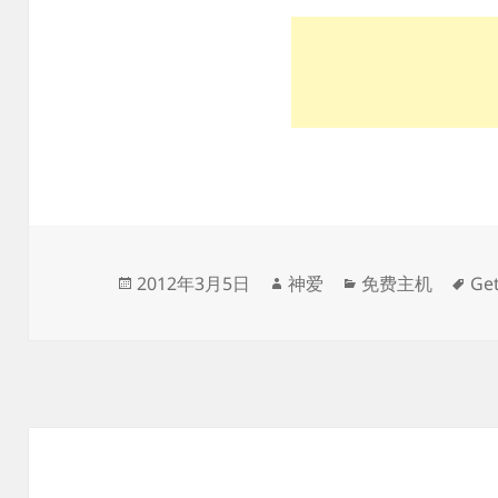
发
作
分
标
2012年3月5日
神爱
免费主机
Ge
布
者
类
签
于