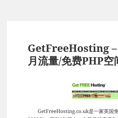
GetFreeHosting 
月流量/免费PHP空
GetFreeHosting.co.uk是一