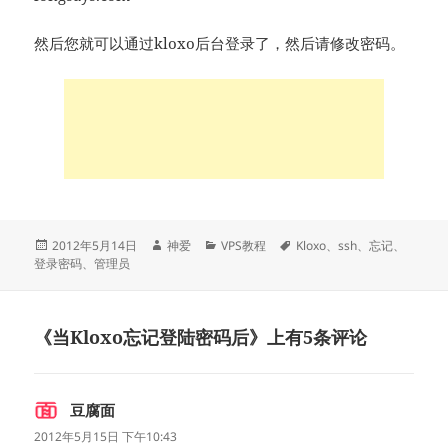
然后您就可以通过kloxo后台登录了，然后请修改密码。
发
作
分
标
2012年5月14日
神爱
VPS教程
Kloxo
、
ssh
、
忘记
、
布
者
类
签
登录密码
、
管理员
于
《当Kloxo忘记登陆密码后》上有5条评论
豆腐面
说
道：
2012年5月15日 下午10:43