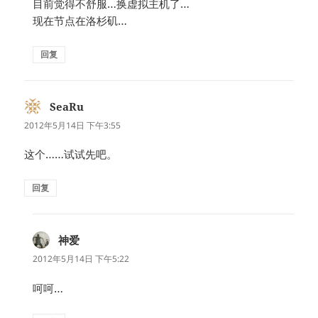
目前觉得不舒服…换虚拟主机了…
现在节点在洛杉矶…
回复
SeaRu
说
道：
2012年5月14日 下午3:55
这个……试试先吧。
回复
神爱
说
道：
2012年5月14日 下午5:22
呵呵…