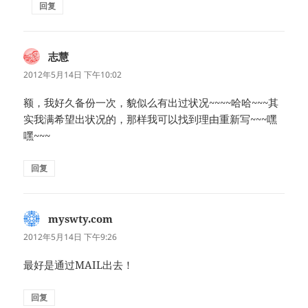
回复
志慧
说
道：
2012年5月14日 下午10:02
额，我好久备份一次，貌似么有出过状况~~~~哈哈~~~其
实我满希望出状况的，那样我可以找到理由重新写~~~嘿
嘿~~~
回复
myswty.com
说
道：
2012年5月14日 下午9:26
最好是通过MAIL出去！
回复