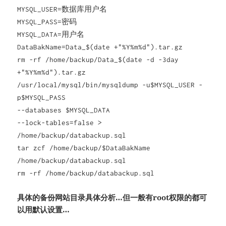
MYSQL_USER=数据库用户名
MYSQL_PASS=密码
MYSQL_DATA=用户名
DataBakName=Data_$(date +"%Y%m%d").tar.gz
rm -rf /home/backup/Data_$(date -d -3day
+"%Y%m%d").tar.gz
/usr/local/mysql/bin/mysqldump -u$MYSQL_USER -
p$MYSQL_PASS
--databases $MYSQL_DATA
--lock-tables=false >
/home/backup/databackup.sql
tar zcf /home/backup/$DataBakName
/home/backup/databackup.sql
rm -rf /home/backup/databackup.sql
具体的备份网站目录具体分析…但一般有root权限的都可
以用默认设置…