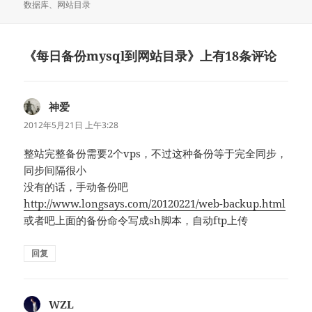
布
者
类
签
数据库
、
网站目录
于
《每日备份mysql到网站目录》上有18条评论
神爱
说
道：
2012年5月21日 上午3:28
整站完整备份需要2个vps，不过这种备份等于完全同步，
同步间隔很小
没有的话，手动备份吧
http://www.longsays.com/20120221/web-backup.html
或者吧上面的备份命令写成sh脚本，自动ftp上传
回复
WZL
说