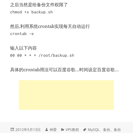
之后当然是给备份文件权限了
chmod +x backup.sh
然后,利用系统crontab实现每天自动运行
crontab -e
输入以下内容
00 00 * * * /root/backup.sh
具体的crontab用法可以百度谷歌…时间设定百度谷歌…
发
作
分
标
2012年5月13日
神爱
VPS教程
MySQL
、
备份
、
备份