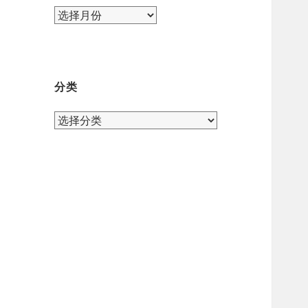
归
档
分类
分
类