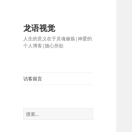
龙语视觉
人生的意义在于灵魂修炼|神爱的
个人博客|随心所欲
访客留言
搜
索：