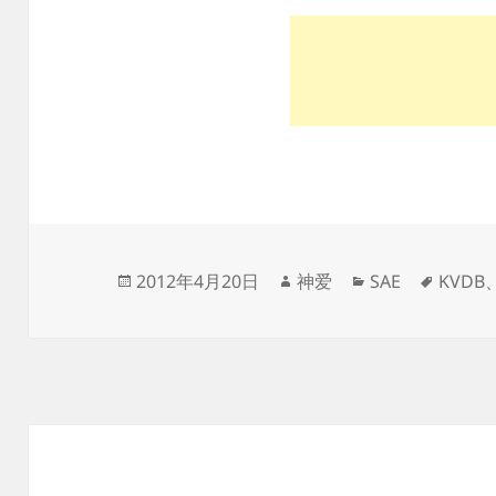
发
作
分
标
2012年4月20日
神爱
SAE
KVDB
布
者
类
签
于