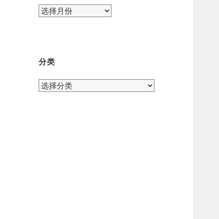
归
档
分类
分
类