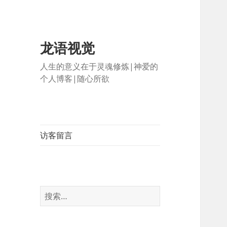
龙语视觉
人生的意义在于灵魂修炼|神爱的
个人博客|随心所欲
访客留言
搜
索：