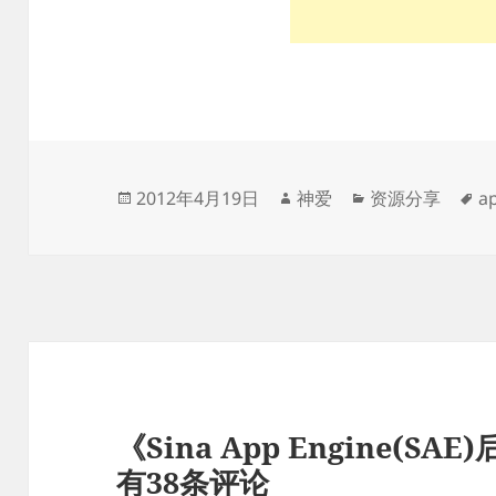
发
作
分
标
2012年4月19日
神爱
资源分享
a
布
者
类
签
于
《Sina App Engine(
有38条评论