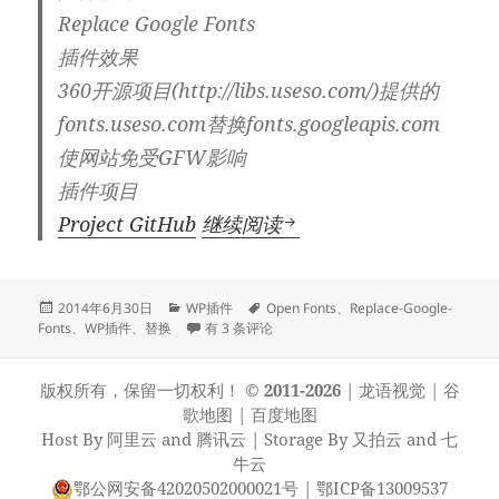
Replace Google Fonts
插件效果
360开源项目(http://libs.useso.com/)提供的
fonts.useso.com替换fonts.googleapis.com
使网站免受GFW影响
插件项目
[WP插件]Open Fonts
Project GitHub
继续阅读
发
分
标
2014年6月30日
WP插件
Open Fonts
、
Replace-Google-
布
类
[WP插件]Open Fonts替换
签
Fonts
、
WP插件
、
替换
有 3 条评论
于
版权所有，保留一切权利！
© 2011-2026
|
龙语视觉
|
谷
歌地图
|
百度地图
Host By
阿里云
and
腾讯云
| Storage By
又拍云
and
七
牛云
鄂公网安备42020502000021号
|
鄂ICP备13009537