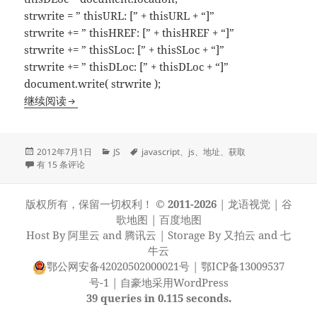
strwrite = ” thisURL: [” + thisURL + “]”
strwrite += ” thisHREF: [” + thisHREF + “]”
strwrite += ” thisSLoc: [” + thisSLoc + “]”
strwrite += ” thisDLoc: [” + thisDLoc + “]”
document.write( strwrite );
js获取当前页面的网址域名地址
继续阅读
发
分
标
2012年7月1日
JS
javascript
、
js
、
地址
、
获取
布
js获取当前页面的网址域名地址
类
签
有 15 条评论
于
版权所有，保留一切权利！
© 2011-2026
|
龙语视觉
|
谷
歌地图
|
百度地图
Host By
阿里云
and
腾讯云
| Storage By
又拍云
and
七
牛云
鄂公网安备42020502000021号
|
鄂ICP备13009537
号-1
|
自豪地采用WordPress
39 queries in 0.115 seconds.