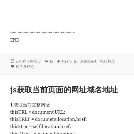
~~~~~~~~~~~~~~~~~~~~~~~~~~~
END
发
分
标
2013年7月10日
JS
Flash
、
js
、
swfobject
、
W3C标准
布
swfobject.js的使用方法
类
签
有 7 条评论
于
js获取当前页面的网址域名地址
1.获取当前完整网址
thisURL = document.URL;
thisHREF = document.location.href;
thisSLoc = self.location.href;
thisDLoc = document.location;