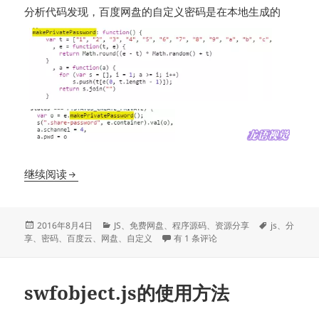
分析代码发现，百度网盘的自定义密码是在本地生成的
百度网盘自定义分享密码 (Javascript)
继续阅读
发
分
标
2016年8月4日
JS
、
免费网盘
、
程序源码
、
资源分享
js
、
分
布
类
百度网盘自定义分享密码 (Javascript)
签
享
、
密码
、
百度云
、
网盘
、
自定义
有 1 条评论
于
swfobject.js的使用方法