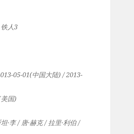
/ 铁人3
13-05-01(中国大陆) / 2013-
(美国)
·李 / 唐·赫克 / 拉里·利伯 /