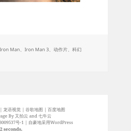
标
Iron Man
、
Iron Man 3
、
动作片
、
科幻
签
|
龙语视觉
|
谷歌地图
|
百度地图
rage By
又拍云
and
七牛云
009537号-1
|
自豪地采用WordPress
92 seconds.