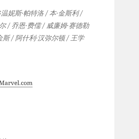
格温妮斯·帕特洛 / 本·金斯利 /
尔 / 乔恩·费儒 / 威廉姆·赛德勒
普金斯 / 阿什利·汉弥尔顿 / 王学
 Marvel.com