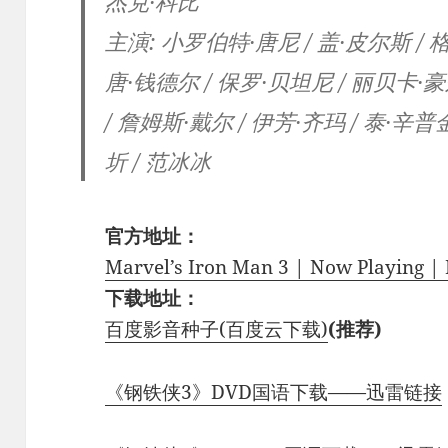
杰克·科比
主演: 小罗伯特·唐尼 / 盖·皮尔斯 / 
唐·钱德尔 / 保罗·贝坦尼 / 丽贝卡·豪
/ 詹姆斯·戴尔 / 伊芳·齐玛 / 泰·辛
圻 / 范冰冰
官方地址：
Marvel’s Iron Man 3 | Now Playing |
下载地址：
百度影音种子(百度云下载)
(推荐)
《钢铁侠3》DVD国语下载——迅雷链接