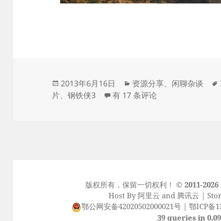
发
分
2013年6月16日
资源分享
、
闲聊杂谈
布
Iron Man 3 钢铁侠3
类
片
、
钢铁侠3
有 17 条评论
于
版权所有，保留一切权利！
© 2011-2026
Host By
阿里云
and
腾讯云
| Sto
鄂公网安备42020502000021号
|
鄂ICP备13
39 queries in 0.0