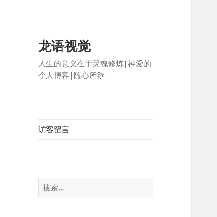
龙语视觉
人生的意义在于灵魂修炼|神爱的
个人博客|随心所欲
访客留言
搜
索：