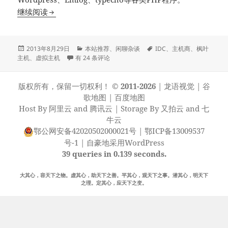
枫叶主机–质优价廉的主机提供商
继续阅读
发
分
标
2013年8月29日
本站推荐
、
闲聊杂谈
IDC
、
主机商
、
枫叶
布
枫叶主机–质优价廉的主机提供商
类
签
主机
、
虚拟主机
有 24 条评论
于
版权所有，保留一切权利！
© 2011-2026
|
龙语视觉
|
谷
歌地图
|
百度地图
Host By
阿里云
and
腾讯云
| Storage By
又拍云
and
七
牛云
鄂公网安备42020502000021号
|
鄂ICP备13009537
号-1
|
自豪地采用WordPress
39 queries in 0.139 seconds.
大其心，容天下之物。虚其心，助天下之善。平其心，观天下之事。潜其心，明天下
之理。定其心，应天下之变。