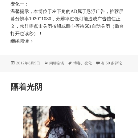
变化一：
温馨提示，本博位于左下角的AD属于悬浮广告，推荐屏
幕分辨率1920*1080，分辨率过低可能造成广告挡住正
文，您只需点击关闭按钮或耐心等待60s自动关闭（后台
打开也读秒）！
本博新变化…
继续阅读
发
分
标
本博新变化…
2012年6月5日
闲聊杂谈
博客
、
变化
有 50 条评论
布
类
签
于
隔着光阴