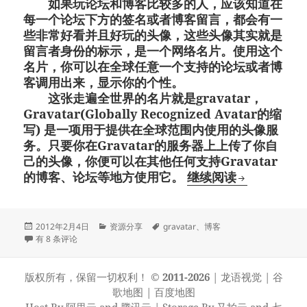
如果玩论坛和博客比较多的人，应该知道在
每一个论坛下方的签名或者博客留言，都会有一
些非常好看并且好玩的头像，这些头像其实就是
留言者身份的标示，是一个网络名片。使用这个
名片，你可以在全球任意一个支持的论坛或者博
客调用出来，显示你的个性。
这张走遍全世界的名片就是gravatar，
Gravatar(Globally Recognized Avatar的缩
写) 是一项用于提供在全球范围内使用的头像服
务。只要你在Gravatar的服务器上上传了你自
己的头像，你便可以在其他任何支持Gravatar
gravat
的博客、论坛等地方使用它。
继续阅读
发
分
标
2012年2月4日
资源分享
gravatar
、
博客
布
gravatar全球博客论坛通用头像一张走遍全世界的名片！
类
签
有 8 条评论
于
版权所有，保留一切权利！
© 2011-2026
|
龙语视觉
|
谷
歌地图
|
百度地图