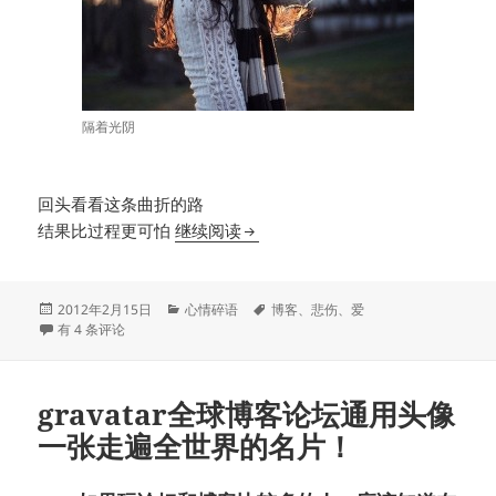
隔着光阴
回头看看这条曲折的路
隔着光阴
结果比过程更可怕
继续阅读
发
分
标
2012年2月15日
心情碎语
博客
、
悲伤
、
爱
布
隔着光阴
类
签
有 4 条评论
于
gravatar全球博客论坛通用头像
一张走遍全世界的名片！