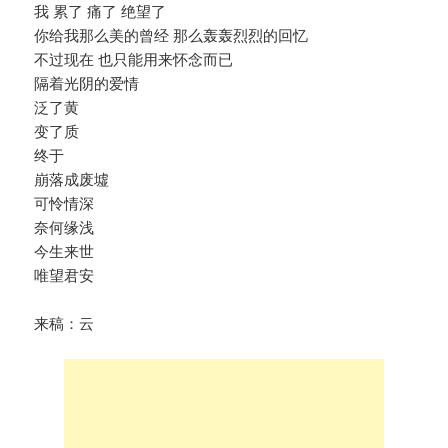
我 累了 痛了 绝望了
你给我那么美的曾经 那么轰轰烈烈的回忆
不过现在 也只能用来怀念而已
隔着光阴的爱情
泛了黄
变了质
终于
崩落成废墟
可怜情深
奈何缘浅
今生来世
唯望君安
来稿：云