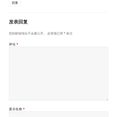
回复
发表回复
您的邮箱地址不会被公开。
必填项已用
*
标注
评论
*
显示名称
*