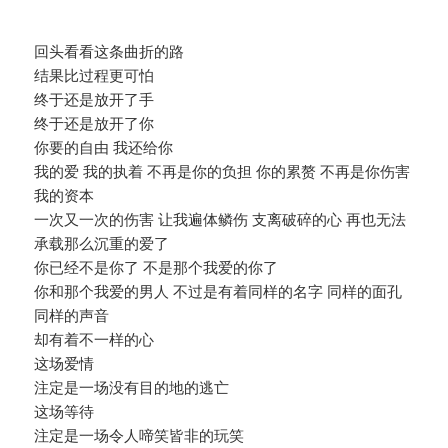
回头看看这条曲折的路
结果比过程更可怕
终于还是放开了手
终于还是放开了你
你要的自由 我还给你
我的爱 我的执着 不再是你的负担 你的累赘 不再是你伤害
我的资本
一次又一次的伤害 让我遍体鳞伤 支离破碎的心 再也无法
承载那么沉重的爱了
你已经不是你了 不是那个我爱的你了
你和那个我爱的男人 不过是有着同样的名字 同样的面孔
同样的声音
却有着不一样的心
这场爱情
注定是一场没有目的地的逃亡
这场等待
注定是一场令人啼笑皆非的玩笑