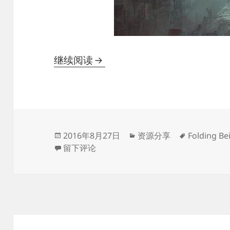
北京折叠 – 郝景芳
继续阅读
发
分
标
2016年8月27日
资源分享
Folding Bei
布
于北京折叠 – 郝景芳
类
签
留下评论
于