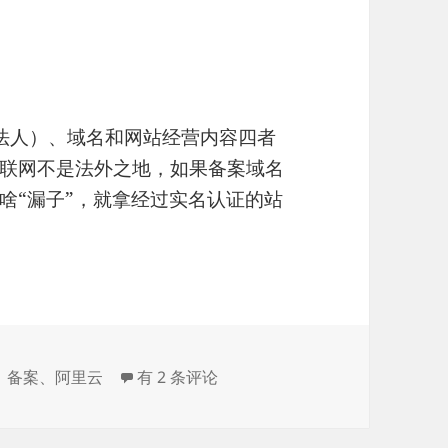
者法人）、域名和网站经营内容四者
联网不是法外之地，如果备案域名
啥“漏子”，就拿经过实名认证的站
入商为阿里云
更换ICP备案接入商为阿里云
、
备案
、
阿里云
有 2 条评论