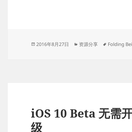
发
分
标
2016年8月27日
资源分享
Folding Bei
布
类
签
于
iOS 10 Beta 
级