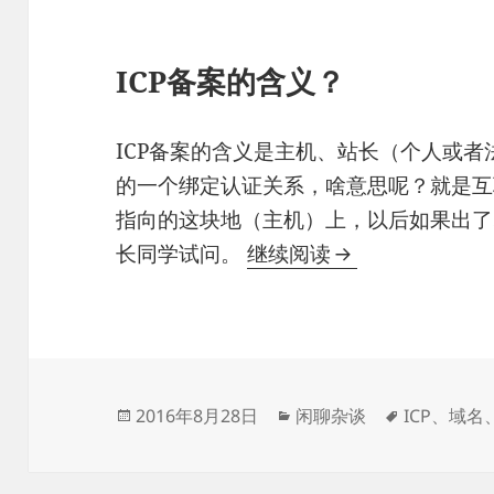
ICP备案的含义？
ICP备案的含义是主机、站长（个人或
的一个绑定认证关系，啥意思呢？就是互
指向的这块地（主机）上，以后如果出了
更换ICP备案接
长同学试问。
继续阅读
发
分
标
2016年8月28日
闲聊杂谈
ICP
、
域名
布
类
签
于