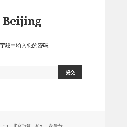
eijing
字段中输入您的密码。
jing
、
北京折叠
、
科幻
、
郝景芳