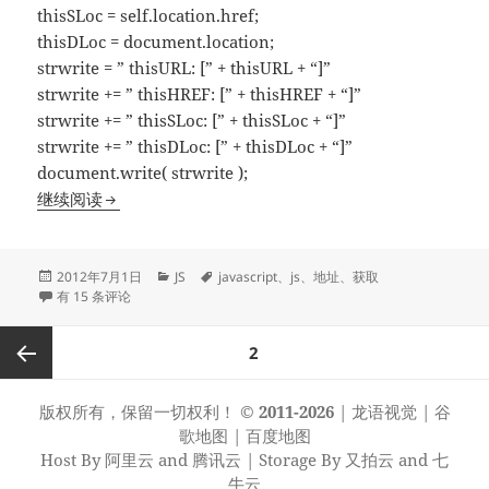
thisSLoc = self.location.href;
thisDLoc = document.location;
strwrite = ” thisURL: [” + thisURL + “]”
strwrite += ” thisHREF: [” + thisHREF + “]”
strwrite += ” thisSLoc: [” + thisSLoc + “]”
strwrite += ” thisDLoc: [” + thisDLoc + “]”
document.write( strwrite );
js获取当前页面的网址域名地址
继续阅读
发
分
标
2012年7月1日
JS
javascript
、
js
、
地址
、
获取
布
js获取当前页面的网址域名地址
类
签
有 15 条评论
于
文
页
2
章
分
上一页
版权所有，保留一切权利！
© 2011-2026
|
龙语视觉
|
谷
页
歌地图
|
百度地图
Host By
阿里云
and
腾讯云
| Storage By
又拍云
and
七
牛云