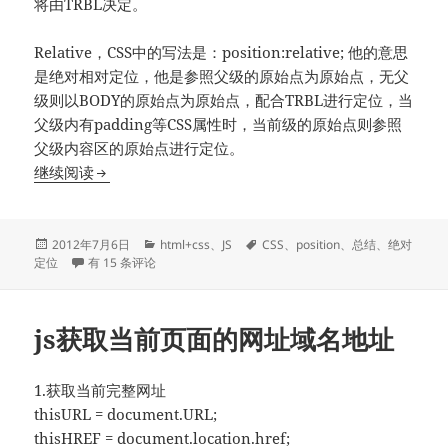
将由TRBL决定。
Relative，CSS中的写法是：position:relative; 他的意思
是绝对相对定位，他是参照父级的原始点为原始点，无父
级则以BODY的原始点为原始点，配合TRBL进行定位，当
父级内有padding等CSS属性时，当前级的原始点则参照
父级内容区的原始点进行定位。
css绝对定位absolute总结
继续阅读
发
分
标
2012年7月6日
html+css
、
JS
CSS
、
position
、
总结
、
绝对
布
css绝对定位absolute总结
类
签
定位
有 15 条评论
于
js获取当前页面的网址域名地址
1.获取当前完整网址
thisURL = document.URL;
thisHREF = document.location.href;