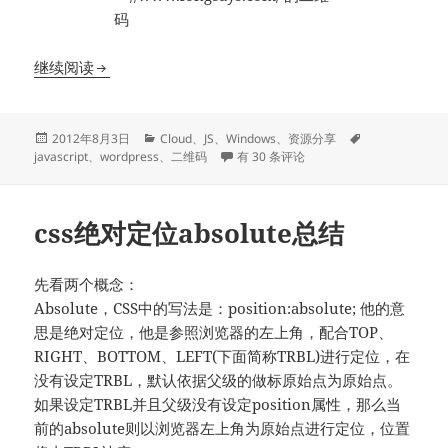
利用Google API为网页添加二维码
继续阅读
发
分
标
2012年8月3日
Cloud
、
JS
、
Windows
、
资源分享
布
类
利用Google API为网页添加二维码
签
javascript
、
wordpress
、
二维码
有 30 条评论
于
css绝对定位absolute总结
先看两个概念：
Absolute，CSS中的写法是：position:absolute; 他的意
思是绝对定位，他是参照浏览器的左上角，配合TOP、
RIGHT、BOTTOM、LEFT(下面简称TRBL)进行定位，在
没有设定TRBL，默认依据父级的做标原始点为原始点。
如果设定TRBL并且父级没有设定position属性，那么当
前的absolute则以浏览器左上角为原始点进行定位，位置