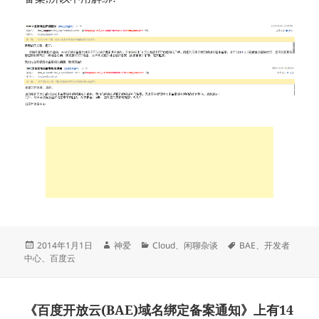
发
作
分
标
2014年1月1日
神爱
Cloud
、
闲聊杂谈
BAE
、
开发者
布
者
类
签
中心
、
百度云
于
《百度开放云(BAE)域名绑定备案通知》上有14