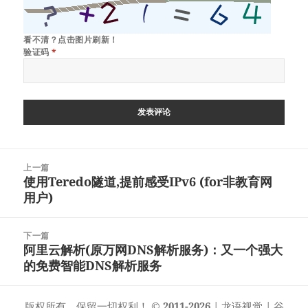
看不清？点击图片刷新！
验证码
*
文
上一篇
章
使用Teredo隧道,提前感受IPv6 (for非教育网
上
导
用户)
篇
航
文
章：
下一篇
阿里云解析(原万网DNS解析服务)：又一个强大
下
的免费智能DNS解析服务
篇
文
章：
版权所有，保留一切权利！
© 2011-2026
|
龙语视觉
|
谷