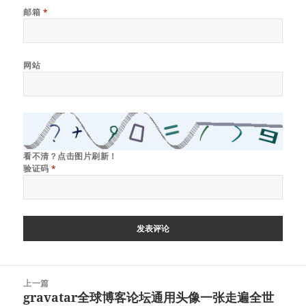
邮箱
*
网站
看不清？点击图片刷新！
验证码
*
文
上一篇
章
gravatar全球博客论坛通用头像一张走遍全世
上
导