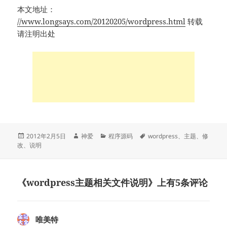
本文地址：
//www.longsays.com/20120205/wordpress.html
转载
请注明出处
发
作
分
标
2012年2月5日
神爱
程序源码
wordpress
、
主题
、
修
布
者
类
签
改
、
说明
于
《wordpress主题相关文件说明》上有5条评论
唯美特
说