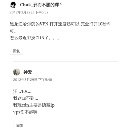
Chak_邪而不恶的澤丶
说
道：
2012年3月29日 下午5:32
黑龙江哈尔滨的VPN 打开速度还可以 完全打开10秒即
可。
怎么最近都换CDN了。。。
回复
神爱
说
道：
2012年3月29日 下午5:40
汗…10s…
我这1s不到…
我玩cdn主要是隐藏ip
vps伤不起啊
回复