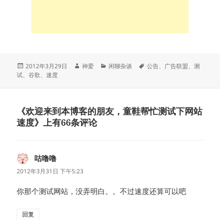
发
作
分
标
2012年3月29日
神爱
闲聊杂谈
公告
、
广告联盟
、
测
布
者
类
签
试
、
谷歌
、
速度
于
《欢迎来到本博客的朋友，童鞋帮忙测试下网站
速度》上有66条评论
咕噜噜
说
道：
2012年3月31日 下午5:23
你那个测试网站，没弄明白。。不过速度还算可以吧
回复