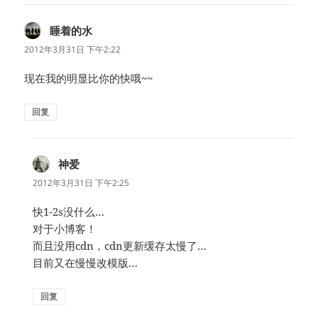
睡着的水
说
道：
2012年3月31日 下午2:22
现在我的明显比你的快哦~~
回复
神爱
说
道：
2012年3月31日 下午2:25
快1-2s没什么…
对于小博客！
而且没用cdn，cdn更新缓存太慢了…
目前又在慢慢改模版…
回复