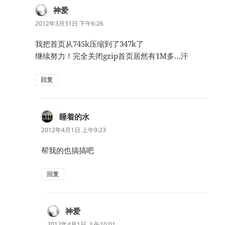
神爱
说
道：
2012年3月31日 下午6:26
我把首页从745k压缩到了347k了
继续努力！完全关闭gzip首页居然有1M多…汗
回复
睡着的水
说
道：
2012年4月1日 上午9:23
帮我的也搞搞吧
回复
神爱
说
道：
2012年4月1日 上午10:01