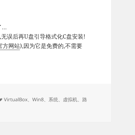
了…
无误后再U盘引导格式化C盘安装!
官方网站
),因为它是免费的,不需要
示系统找不到指定的路径
标
VirtualBox
、
Win8
、
系统
、
虚拟机
、
路
签