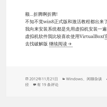
额…折腾啊折腾!
不知不觉win8正式版和激活教程都出来
我向来安装系统都是先用虚拟机安装一遍,
虚拟机软件我比较喜欢使用VirtualBox(
VirtualBox提
去找破解版
继续阅读
发
分
2012年11月21日
Windows
、
闲聊杂谈
布
VirtualBox提示系统找不到指定的路径
类
径
有 19 条评论
于