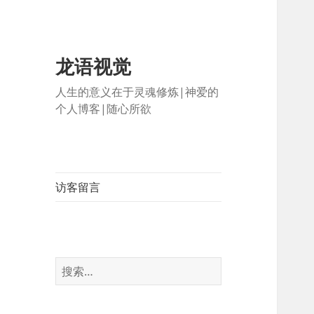
龙语视觉
人生的意义在于灵魂修炼|神爱的
个人博客|随心所欲
访客留言
搜
索：