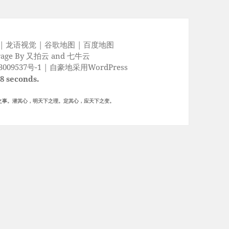
|
龙语视觉
|
谷歌地图
|
百度地图
rage By
又拍云
and
七牛云
009537号-1
|
自豪地采用WordPress
08 seconds.
之事。潜其心，明天下之理。定其心，应天下之变。