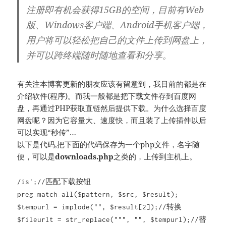
注册即有机会获得15GB的空间，目前有Web
版、Windows客户端、Android手机客户端，
用户将可以轻松把自己的文件上传到网盘上，
并可以跨终端随时随地查看和分享。
有关注本博客更新的朋友应该有留意到，我目前的都是在
介绍软件(程序)。而我一般都是把下载文件存到百度网
盘，再通过PHP获取直链然后提供下载。为什么选择百度
网盘呢？因为它容量大、速度快，而且装了上传插件以后
可以实现“秒传”…
以下是代码,把下面的代码保存为一个php文件，名字随
便，可以是
downloads.php
之类的，上传到主机上。
/is';//匹配下载按钮
preg_match_all($pattern, $src, $result);
$tempurl = implode("", $result[2]);//转换
$fileurlt = str_replace(""", "", $tempurl);//替