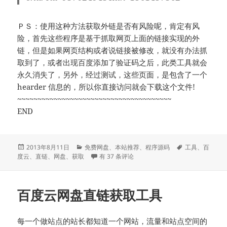
ＰＳ：使用这种方法获取外链是否有风险呢，肯定有风
险，首先这些程序是基于抓取网页上面的链接实现的外
链，但是如果网页结构或者说链接被修改，就没有办法抓
取到了，或者出现百度添加了验证码之后，此类工具就会
永久消失了，另外，经过测试，这些页面，是包含了一个
hearder 信息的，所以你直接访问就会下载这个文件!
~~~~~~~~~~~~~~~~~~~~~~~~~~~~~~~~~~~~~~
END
发
分
标
2013年8月11日
免费网盘
、
本站推荐
、
程序源码
工具
、
百
布
类
百度云网盘直链获取工具【2013年8月11日更
签
度云
、
直链
、
网盘
、
获取
有 37 条评论
于
百度云网盘直链获取工具
每一个做站点的站长都知道一个网站，流量和站点空间的