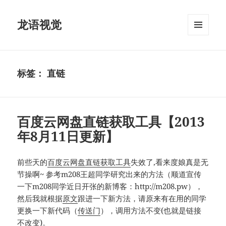
龙语视觉
菜单和
挂件
标签：
直链
百度云网盘直链获取工具【2013
年8月11日更新】
前些天的
百度云网盘直链获取工具
失效了,看来度娘真是无
节操啊~ 参考m208王超同学研究出来的方法（顺道宣传
一下m208同学近日开张的新博客：http://m208.pw），
然后我就根据
原文
跟进一下新方法，请原来有在用的同学
更换一下新代码（
传送门
），调用方法不变(也就是链接
不改变)。