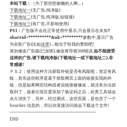
本站下载：
（为了那些想偷懒的人啊…）
下载地址一
(无广告,纯净版)
下载地址二
(无广告,纯净版,短链接)
下载地址三
(有广告,不影响使用)
PS1：
广告版不会在正常使用中显示,只会显示在未加
?
shareid=**********&uk=*********
参数中,显示广告
为谷歌广告(比如
这里
)…相当于给我的赞助吧!
请勿修改广告版(已加密),修改将导致500错误,
如不能接受
这样的广告,请下载纯净版(下载地址一或下载地址二),非
常感谢!
ＰＳ２：使用这种方法获取外链是否有风险呢，肯定有风
险，首先这些程序是基于抓取网页上面的链接实现的外
链，但是如果网页结构或者说链接被修改，就没有办法抓
取到了，或者出现百度添加了验证码之后，此类工具就会
永久消失了，另外，经过测试，这些页面，是包含了一个
hearder 信息的，所以你直接访问就会下载这个文件!
~~~~~~~~~~~~~~~~~~~~~~~~~~~~~~~~~~~~~~
END