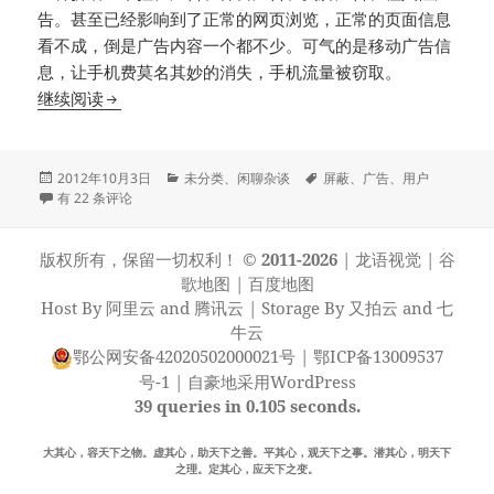
告。甚至已经影响到了正常的网页浏览，正常的页面信息
看不成，倒是广告内容一个都不少。可气的是移动广告信
息，让手机费莫名其妙的消失，手机流量被窃取。
广告屏蔽是对是错?用户情何以堪?
继续阅读
发
分
标
2012年10月3日
未分类
、
闲聊杂谈
屏蔽
、
广告
、
用户
布
广告屏蔽是对是错?用户情何以堪?
类
签
有 22 条评论
于
版权所有，保留一切权利！
© 2011-2026
|
龙语视觉
|
谷
歌地图
|
百度地图
Host By
阿里云
and
腾讯云
| Storage By
又拍云
and
七
牛云
鄂公网安备42020502000021号
|
鄂ICP备13009537
号-1
|
自豪地采用WordPress
39 queries in 0.105 seconds.
大其心，容天下之物。虚其心，助天下之善。平其心，观天下之事。潜其心，明天下
之理。定其心，应天下之变。