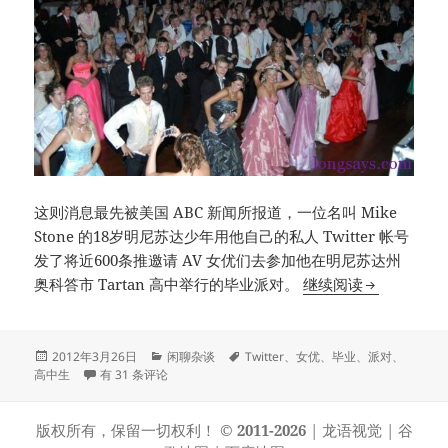
这则消息最先被美国 ABC 新闻所报道，一位名叫 Mike
Stone 的18岁明尼苏达少年用他自己的私人 Twitter 帐号
发了将近600条推邀请 AV 女优们去参加他在明尼苏达州
超级猛的高中
奥科答市 Tartan 高中举行的毕业派对。
继续阅读
发
分
标
2012年3月26日
闲聊杂谈
Twitter
、
女优
、
毕业
、
派对
、
布
超级猛的高中生，发Twitter邀请AV女优参加毕业派对
类
签
高中生
有 31 条评论
于
版权所有，保留一切权利！
© 2011-2026
|
龙语视觉
|
谷