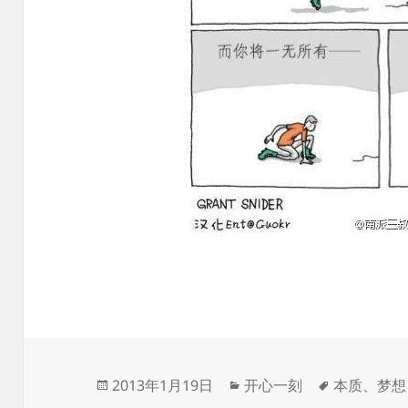
发
分
标
2013年1月19日
开心一刻
本质
、
梦想
布
类
签