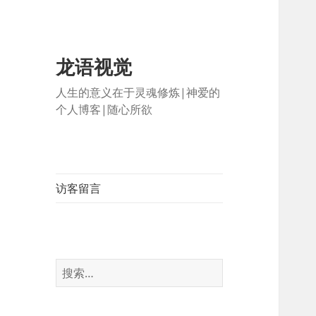
龙语视觉
人生的意义在于灵魂修炼|神爱的
个人博客|随心所欲
访客留言
搜
索：