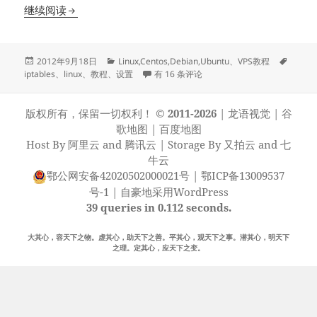
防火墙iptables简明教程
继续阅读
发
分
标
2012年9月18日
Linux,Centos,Debian,Ubuntu
、
VPS教程
布
类
防火墙iptables简明教程
签
iptables
、
linux
、
教程
、
设置
有 16 条评论
于
版权所有，保留一切权利！
© 2011-2026
|
龙语视觉
|
谷
歌地图
|
百度地图
Host By
阿里云
and
腾讯云
| Storage By
又拍云
and
七
牛云
鄂公网安备42020502000021号
|
鄂ICP备13009537
号-1
|
自豪地采用WordPress
39 queries in 0.112 seconds.
大其心，容天下之物。虚其心，助天下之善。平其心，观天下之事。潜其心，明天下
之理。定其心，应天下之变。