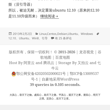
烦（没引导器）
所以，被迫无耐，决定重装ubuntu 12.10（原来的12.10
折腾，重装ubuntu 12.10及修改
是11.10升级而来）
继续阅读
发
分
标
2013年2月2日
Linux,Centos,Debian,Ubuntu
、
Windows
布
类
折腾，重装ubuntu 12.10及修改为win8引
签
12.10
、
Ubuntu
、
Win8
、
引导
有 25 条评论
于
版权所有，保留一切权利！
© 2011-2026
|
龙语视觉
|
谷
歌地图
|
百度地图
Host By
阿里云
and
腾讯云
| Storage By
又拍云
and
七
牛云
鄂公网安备42020502000021号
|
鄂ICP备13009537
号-1
|
自豪地采用WordPress
39 queries in 0.105 seconds.
大其心，容天下之物。虚其心，助天下之善。平其心，观天下之事。潜其心，明天下
之理。定其心，应天下之变。