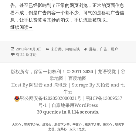
告。甚至已经影响到了正常的网页浏览，正常的页面信息
看不成，倒是广告内容一个都不少。可气的是移动广告信
息，让手机费莫名其妙的消失，手机流量被窃取。
广告屏蔽是对是错?用户情何以堪?
继续阅读
发
分
标
2012年10月3日
未分类
、
闲聊杂谈
屏蔽
、
广告
、
用户
布
广告屏蔽是对是错?用户情何以堪?
类
签
有 22 条评论
于
版权所有，保留一切权利！
© 2011-2026
|
龙语视觉
|
谷
歌地图
|
百度地图
Host By
阿里云
and
腾讯云
| Storage By
又拍云
and
七
牛云
鄂公网安备42020502000021号
|
鄂ICP备13009537
号-1
|
自豪地采用WordPress
39 queries in 0.114 seconds.
大其心，容天下之物。虚其心，助天下之善。平其心，观天下之事。潜其心，明天下
之理。定其心，应天下之变。