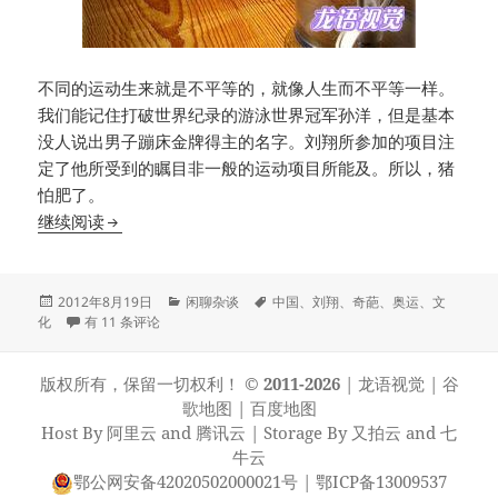
不同的运动生来就是不平等的，就像人生而不平等一样。
我们能记住打破世界纪录的游泳世界冠军孙洋，但是基本
没人说出男子蹦床金牌得主的名字。刘翔所参加的项目注
定了他所受到的瞩目非一般的运动项目所能及。所以，猪
怕肥了。
转载:必须要替刘翔说几句
继续阅读
发
分
标
2012年8月19日
闲聊杂谈
中国
、
刘翔
、
奇葩
、
奥运
、
文
布
转载:必须要替刘翔说几句
类
签
化
有 11 条评论
于
版权所有，保留一切权利！
© 2011-2026
|
龙语视觉
|
谷
歌地图
|
百度地图
Host By
阿里云
and
腾讯云
| Storage By
又拍云
and
七
牛云
鄂公网安备42020502000021号
|
鄂ICP备13009537