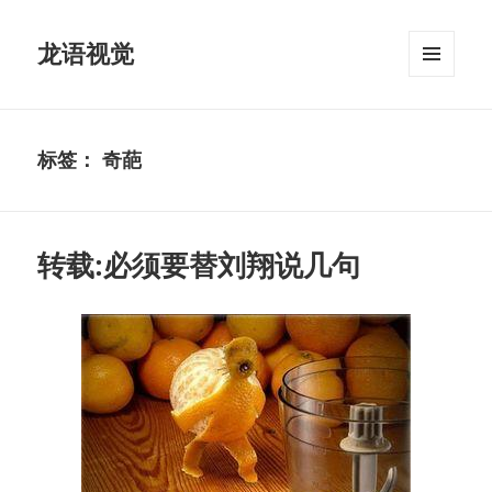
龙语视觉
菜单和
挂件
标签：
奇葩
转载:必须要替刘翔说几句