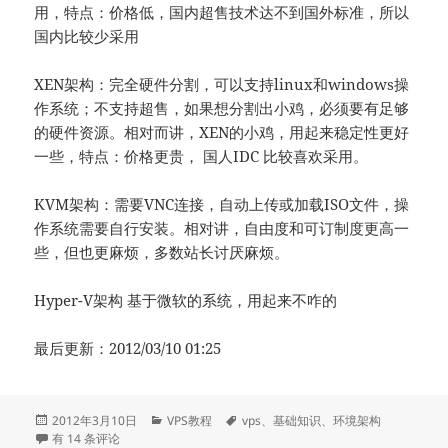
用，特点：价格低，国内超售技术达不到国外标准，所以
国内比较少采用
XEN架构：完全硬件分割，可以支持linux和windows操
作系统；不支持超售，如果想分割出小鸡，必须要有足够
的硬件资源。相对而讲，XEN的小鸡，用起来稳定性更好
一些，特点：价格更贵， 国人IDC 比较喜欢采用。
KVM架构：需要VNC连接，自动上传或加载ISO文件，操
作系统需要自行安装。相对讲，自由度和可订制度更高一
些，但也更麻烦，多数站长讨厌麻烦。
Hyper-V架构 基于微软的系统，用起来不咋的
最后更新：2012/03/10 01:25
发
分
标
2012年3月10日
VPS教程
vps
、
基础知识
、
环境架构
布
VPS常见环境架构
类
签
有 14 条评论