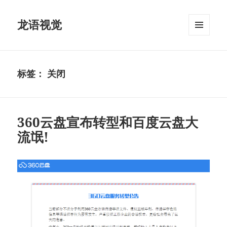
龙语视觉
菜单和
挂件
标签：
关闭
360云盘宣布转型和百度云盘大
流氓!