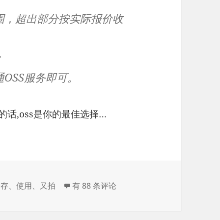
围，超出部分按实际报价收
；
OSS服务即可。
的话,oss是你的最佳选择…
开始使用又拍云储存
储存
、
使用
、
又拍
有 88 条评论