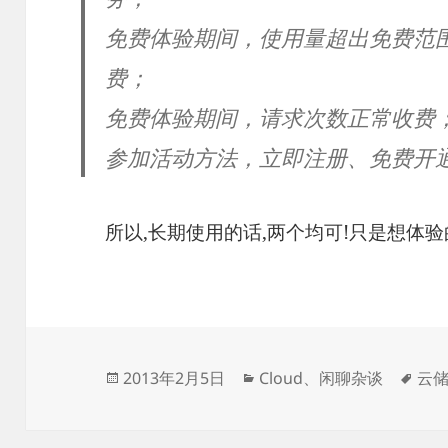
免费体验期间，使用量超出免费范
费；
免费体验期间，请求次数正常收费
参加活动方法，立即注册、免费开通
所以,长期使用的话,两个均可!只是想体验
发
分
标
2013年2月5日
Cloud
、
闲聊杂谈
云
布
类
签
于