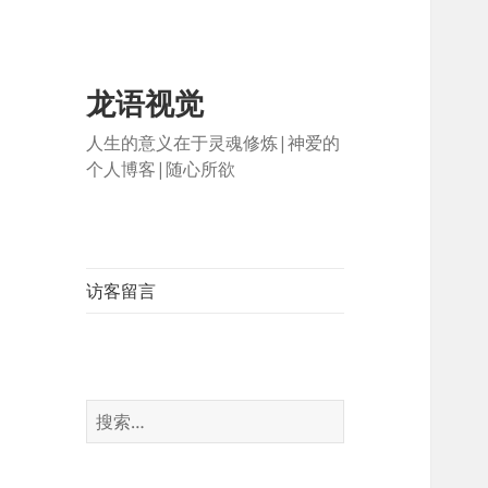
龙语视觉
人生的意义在于灵魂修炼|神爱的
个人博客|随心所欲
访客留言
搜
索：