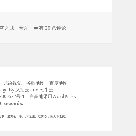
天空之城
空之城
、
音乐
有 30 条评论
|
龙语视觉
|
谷歌地图
|
百度地图
rage By
又拍云
and
七牛云
009537号-1
|
自豪地采用WordPress
30 seconds.
之事。潜其心，明天下之理。定其心，应天下之变。