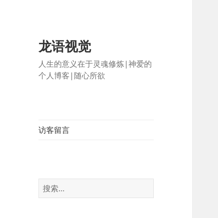
龙语视觉
人生的意义在于灵魂修炼|神爱的
个人博客|随心所欲
访客留言
搜
索：