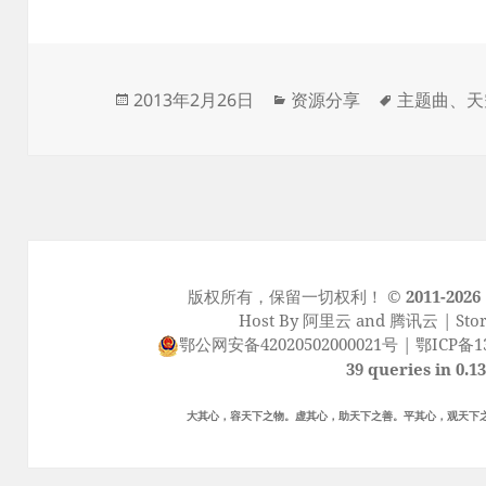
发
分
标
2013年2月26日
资源分享
主题曲
、
天
布
类
签
于
版权所有，保留一切权利！
© 2011-2026
Host By
阿里云
and
腾讯云
| Sto
鄂公网安备42020502000021号
|
鄂ICP备13
39 queries in 0.1
大其心，容天下之物。虚其心，助天下之善。平其心，观天下