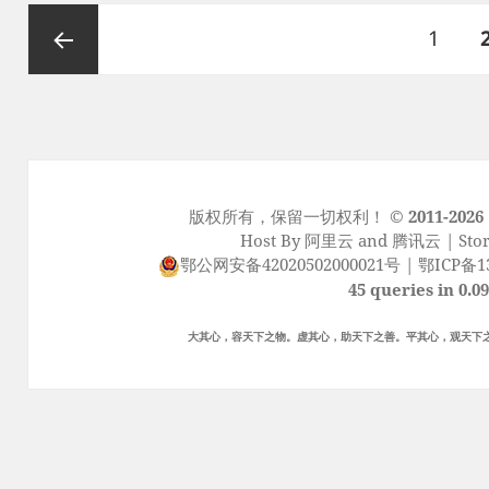
文
页
1
章
分
上一页
页
版权所有，保留一切权利！
© 2011-2026
Host By
阿里云
and
腾讯云
| Sto
鄂公网安备42020502000021号
|
鄂ICP备13
45 queries in 0.0
大其心，容天下之物。虚其心，助天下之善。平其心，观天下