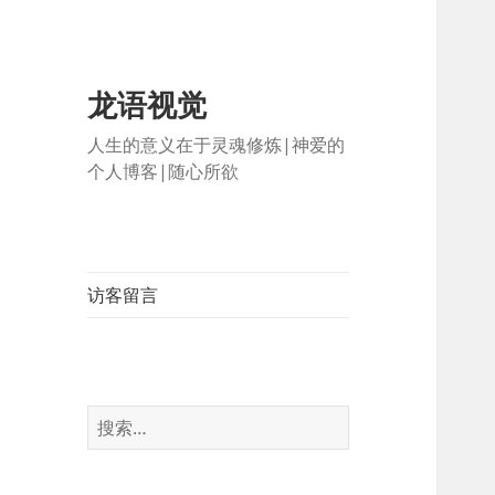
龙语视觉
人生的意义在于灵魂修炼|神爱的
个人博客|随心所欲
访客留言
搜
索：