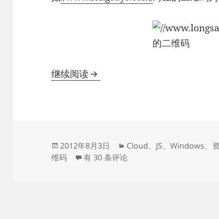
利用Google API为网页添加二
继续阅读
发
分
2012年8月3日
Cloud
、
JS
、
Windows
、
布
利用Google API为网页添加二维码
类
维码
有 30 条评论
于