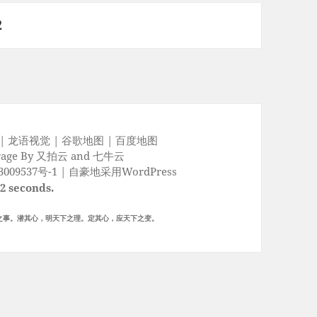
页
2
|
龙语视觉
|
谷歌地图
|
百度地图
rage By
又拍云
and
七牛云
009537号-1
|
自豪地采用WordPress
92 seconds.
之事。潜其心，明天下之理。定其心，应天下之变。