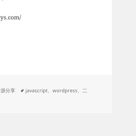
维码
标
资源分享
javascript
、
wordpress
、
二
签