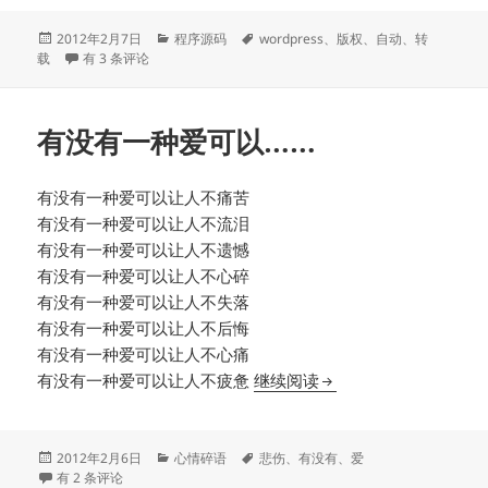
发
分
标
2012年2月7日
程序源码
wordpress
、
版权
、
自动
、
转
布
如何自动在wordpress文章增加版权和转载声明
类
签
载
有 3 条评论
于
有没有一种爱可以……
有没有一种爱可以让人不痛苦
有没有一种爱可以让人不流泪
有没有一种爱可以让人不遗憾
有没有一种爱可以让人不心碎
有没有一种爱可以让人不失落
有没有一种爱可以让人不后悔
有没有一种爱可以让人不心痛
有没有一种爱可以……
有没有一种爱可以让人不疲惫
继续阅读
发
分
标
2012年2月6日
心情碎语
悲伤
、
有没有
、
爱
布
有没有一种爱可以……
类
签
有 2 条评论