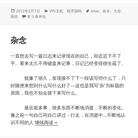
发
分
标
2012年2月7日
VPS主机
、
程序源码
linux
、
命令
、
大全
、
布
Linux系统信息查看命令大全
类
签
系统
有 3 条评论
于
杂念
一直想去写一篇日志来记录现在的自己，却迟迟下不了
手。看来太久不用键盘来记事，日记已经变得很生疏了。
犹豫了很久，发现接不了下一段该写些什么了，只
好随便来想到什么写什么好了—这也是我写‘杂’为标题的
原因，我也不知会接下来写什么。
最近挺多事，很多东西不断地消逝，不断的变化。
像之前一句自己同自己讲过：行走，在消逝中…不断地认
杂念
识不同的人
继续阅读